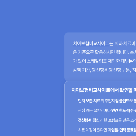
치아보험비교사이트
는 치과 치료비
은 기준으로 활용하시면 됩니다. 충치
가 있어 스케일링을 제외한 대부분의
감액 기간, 갱신형·비갱신형 구분,
치
치아보험비교사이트에서 확인할 때,
먼저
보존 치료
위주인지
임플란트·보
관심 있는 설계안마다
연간 한도·개수·
갱신형·비갱신
과 월 보험료를 같은 조
치료 예정이 있다면
가입일·면책 종료