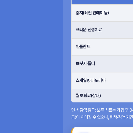
치아보험 기본형·중간형·고급형 보장 항
충치(레진·인레이 등)
크라운·신경치료
임플란트
브릿지·틀니
스케일링·파노라마
월 보험료(상대)
면책·감액 참고:
보존 치료는 가입 후
3
급)이 이어질 수 있으니,
면책·감액 기