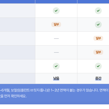
목 비교표(참고용)
✓
✓
✓
일부
—
일부
—
일부
✓
✓
낮음
중간
~6개월
, 보철(임플란트·브릿지·틀니)은
1~2년
면책이 붙는 경우가 많습니다. 면책이 
간
을 먼저 확인하세요.