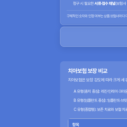
청구 시 필요한
서류·접수 채널
(보험사
구체적인 숫자와 인정 여부는 상품·보험사마다 다
치아보험 보장 비교
치아보험은 보장 강도에 따라 크게 세 
A 유형(충치 중심):
레진·인레이·크라운
B 유형(임플란트 중심):
임플란트·브릿지
C 유형(종합형):
보존 치료와 보철 치료
항목